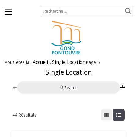
Accueil
Plan de site
Vous êtes là :
Accueil
\
Single Location
Page 5
Single Location
Search
44
Résultats