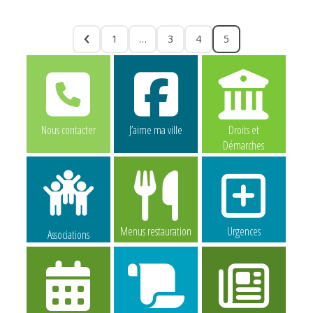
1
…
3
4
5
Nous contacter
J’aime ma ville
Droits et
Démarches
Menus restauration
Urgences
Associations