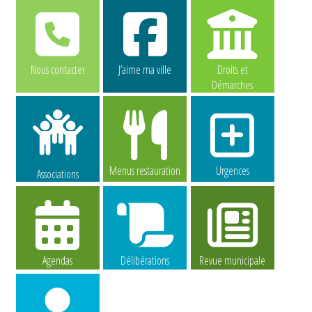
Nous contacter
J’aime ma ville
Droits et
Démarches
Menus restauration
Urgences
Associations
Agendas
Délibérations
Revue municipale