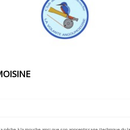
OISINE
r la pêche à la mouche ainsi que son apprentissage (technique du