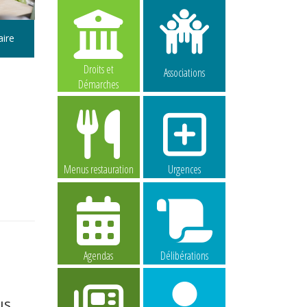
aire
Droits et
Associations
Démarches
Menus restauration
Urgences
Agendas
Délibérations
us