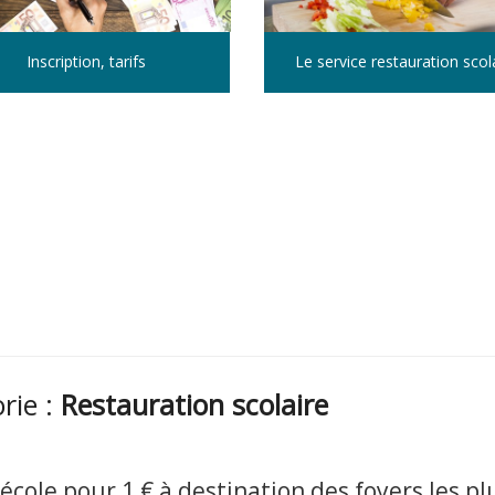
Inscription, tarifs
Le service restauration scol
orie :
Restauration scolaire
’école pour 1 € à destination des foyers les pl