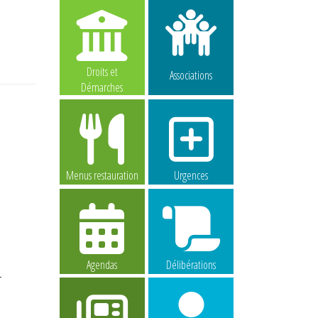
Droits et
Associations
Démarches
Menus restauration
Urgences
Agendas
Délibérations
-