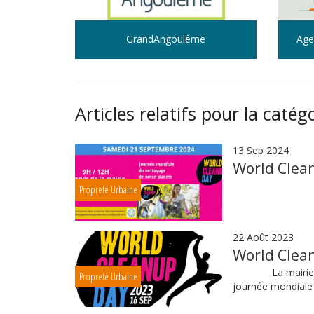
GrandAngoulême
Age
Articles relatifs pour la catég
13 Sep 2024
World Clea
Propreté Urbaine
22 Août 2023
World Clea
La mairie de Go
Propreté Urbaine
journée mondiale 