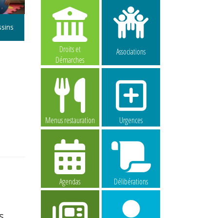
ssins
Droits et
Associations
Démarches
Menus restauration
Urgences
Agendas
Délibérations
s