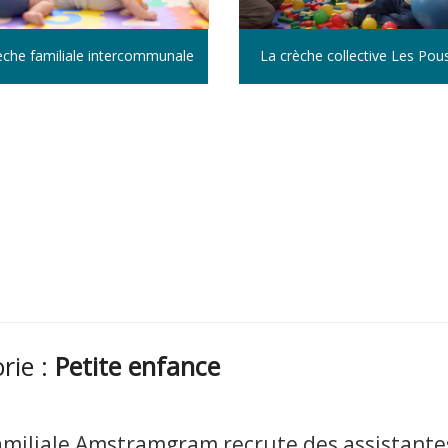
èche familiale intercommunale
La crèche collective Les Pou
orie :
Petite enfance
amiliale Amstramgram recrute des assistante