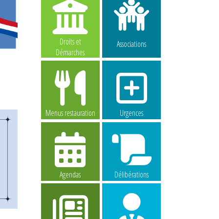
Droits et
Associations
Démarches
-
Menus restauration
Urgences
Agendas
Délibérations