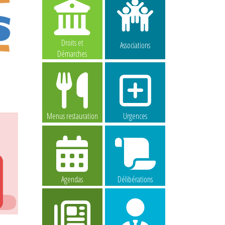
Droits et
Associations
Démarches
Menus restauration
Urgences
Agendas
Délibérations