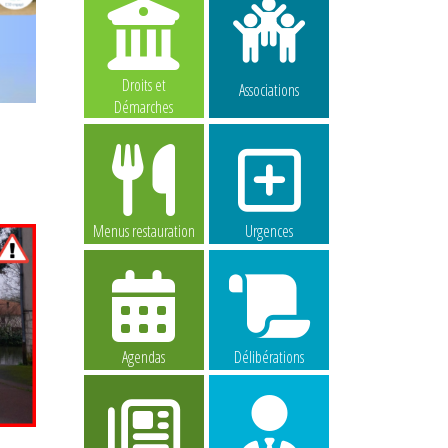
Droits et
Associations
Démarches
Menus restauration
Urgences
Agendas
Délibérations