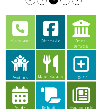
Nous contacter
J’aime ma ville
Droits et
Démarches
Menus restauration
Urgences
Associations
Agendas
Délibérations
Revue municipale