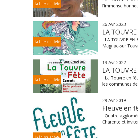
La Touvre en fête
l'immense honneur
26 Avr 2023
LA TOUVRE 
LA TOUVRE EN FÊ
La Touvre en fête
Magnac-sur Touvre
13 Avr 2022
LA TOUVRE 
La Touvre en fête
La Touvre en fête
les communes de 
29 Avr 2019
Fleuve en f
Quatre agglomérat
Charente et inviter
La Touvre en fête