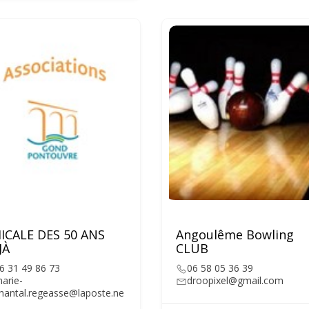
ICALE DES 50 ANS
Angoulême Bowling
JÀ
CLUB
6 31 49 86 73
06 58 05 36 39
arie-
droopixel@gmail.com
hantal.regeasse@laposte.ne