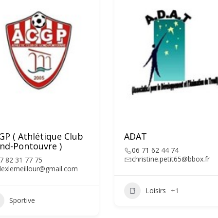
GP ( Athlétique Club
ADAT
nd-Pontouvre )
06 71 62 44 74
christine.petit65@bbox.fr
7 82 31 77 75
lexlemeillour@gmail.com
Loisirs
+1
Sportive