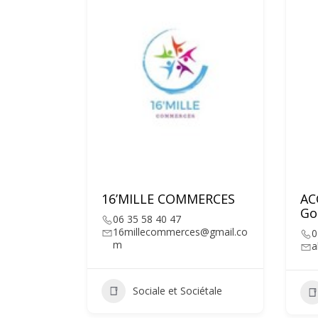
16’MILLE COMMERCES
AC
Go
06 35 58 40 47
16millecommerces@gmail.co
0
m
a
Sociale et Sociétale