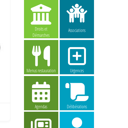
Droits et
Associations
Démarches
Menus restauration
Urgences
Agendas
Délibérations