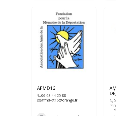
AFMD16
AM
DÉ
06 63 44 25 88
afmd-dt16@orange.fr
0
m
c
t