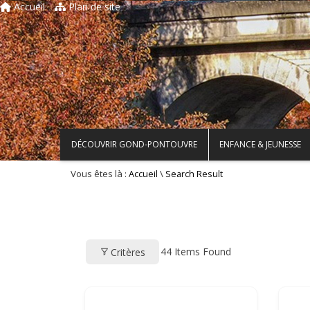
Accueil
Plan de site
DÉCOUVRIR GOND-PONTOUVRE
ENFANCE & JEUNESSE
Vous êtes là :
\
Accueil
Search Result
44
Items Found
Critères