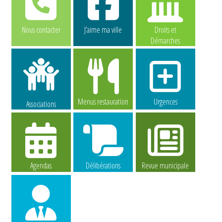
Nous contacter
J’aime ma ville
Droits et
Démarches
Menus restauration
Urgences
Associations
Agendas
Délibérations
Revue municipale