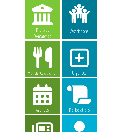
Droits et
Associations
Démarches
Menus restauration
Urgences
Agendas
Délibérations