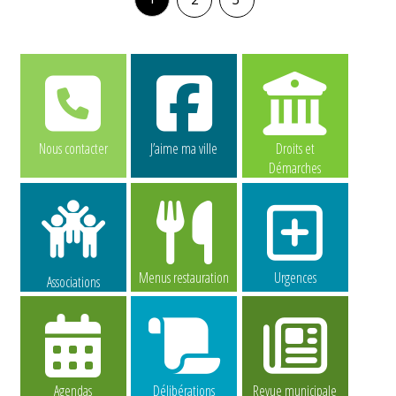
Nous contacter
J’aime ma ville
Droits et
Démarches
Menus restauration
Urgences
Associations
Agendas
Délibérations
Revue municipale