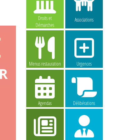
Droits et
Associations
Démarches
Menus restauration
Urgences
Agendas
Délibérations