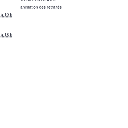
animation des retraités
 à 10 h
 à 18 h