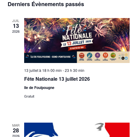
a
Derniers Évènements passés
une
v
date.
v
i
JUIL
i
13
g
2026
g
a
a
t
i
t
o
i
13 juillet à 18 h 00 min
-
23 h 30 min
n
o
Fête Nationale 13 juillet 2026
d
n
Ile de Foulpougne
e
Gratuit
p
v
u
a
e
r
MAR
s
28
c
É
2026