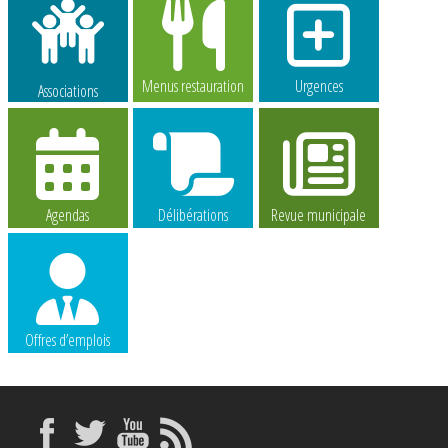
Menus restauration
Urgences
Associations
Agendas
Délibérations
Revue municipale
Offres d’emplois