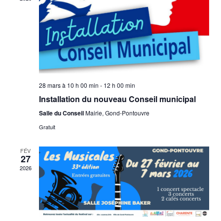
o
v
n
è
n
s
e
u
m
l
28 mars à 10 h 00 min
-
12 h 00 min
e
Installation du nouveau Conseil municipal
t
n
Salle du Conseil
Mairie, Gond-Pontouvre
a
t
Gratuit
t
FÉV
i
27
2026
o
n
s