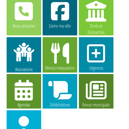
Nous contacter
J’aime ma ville
Droits et
Démarches
Menus restauration
Urgences
Associations
Agendas
Délibérations
Revue municipale