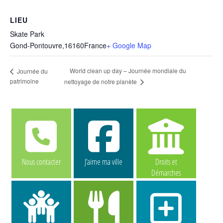
LIEU
Skate Park
Gond-Pontouvre
,
16160
France
+ Google Map
World clean up day – Journée mondiale du
Journée du
patrimoine
nettoyage de notre planète
Nous contacter
J’aime ma ville
Droits et
Démarches