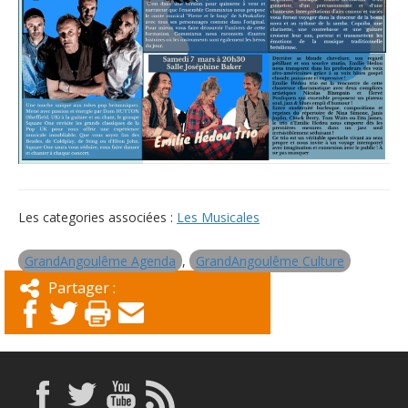
Les categories associées :
Les Musicales
GrandAngoulême Agenda
,
GrandAngoulême Culture
Partager :