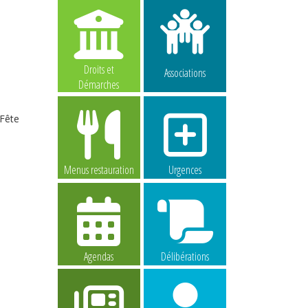
Droits et
Associations
Démarches
Fête
Menus restauration
Urgences
Agendas
Délibérations