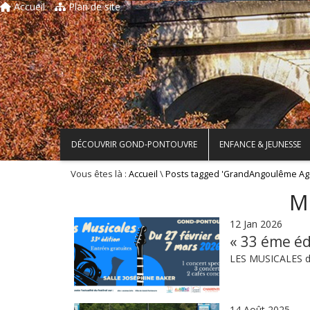
Accueil
Plan de site
DÉCOUVRIR GOND-PONTOUVRE
ENFANCE & JEUNESSE
Vous êtes là :
\
Accueil
Posts tagged 'GrandAngoulême Ag
Mo
12 Jan 2026
« 33 éme éd
LES MUSICALES du
14 Août 2025