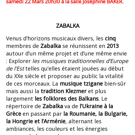
samedi 22 Mars 20h30 à la salle Joséphine BAKER.
ZABALKA
Venus d’horizons musicaux divers, les
cinq
membres de
Zabalka
se réunissent en
2013
autour d’un même projet et d’une même envie
: Explorer
les musiques traditionnelles d’Europe
de l’Est
telles qu’elles étaient jouées au début
du XXe siècle et proposer au public la vitalité
de ces morceaux. La
musique tzigane
bien-sûr
mais aussi la
tradition Klezmer
et plus
largement
les folklores des Balkans
. Le
répertoire de
Zabalka
va de
l’Ukraine à la
Grèce
en passant par
la Roumanie, la Bulgarie,
la Hongrie et l’Arménie
, alternant les
ambiances, les couleurs et les énergies