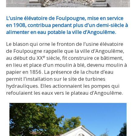
L’usine élévatoire de Foulpougne, mise en service
en 1908, contribua pendant plus d’un demi-siècle à
alimenter en eau potable la ville d’Angoulême.
Le blason qui orne le fronton de l’usine élévatoire
de Foulpougne rappelle que la ville d’Angoulême,
e
au début du XX
siècle, fit construire ce bâtiment,
en lieu et place d’un moulin à blé, devenu moulin à
papier en 1856. La présence de la chute d’eau
permit l’installation sur le site de turbines
hydrauliques. Elles actionnaient les pompes qui
refoulaient les eaux vers le plateau d’Angoulême.