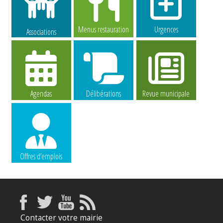
Menus restauration
Urgences
Associations
Agendas
Délibérations
Revue municipale
Offres d’emplois
Contacter votre mairie