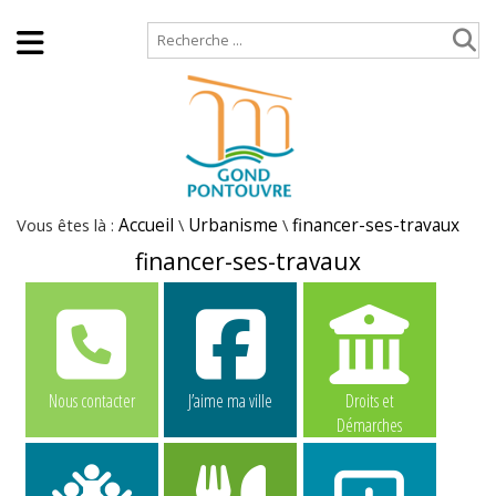
Accueil
Plan de site
Vous êtes là :
Accueil
\
Urbanisme
\
financer-ses-travaux
financer-ses-travaux
Nous contacter
J’aime ma ville
Droits et
Démarches