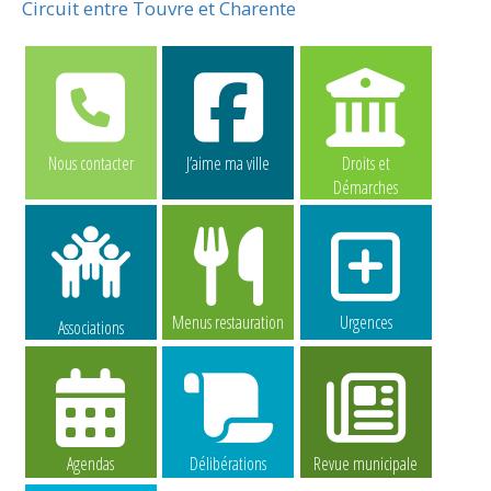
Circuit entre Touvre et Charente
Nous contacter
J’aime ma ville
Droits et
Démarches
Menus restauration
Urgences
Associations
Agendas
Délibérations
Revue municipale