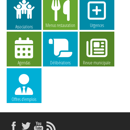
Menus restauration
Urgences
Associations
Agendas
Délibérations
Revue municipale
Offres d’emplois