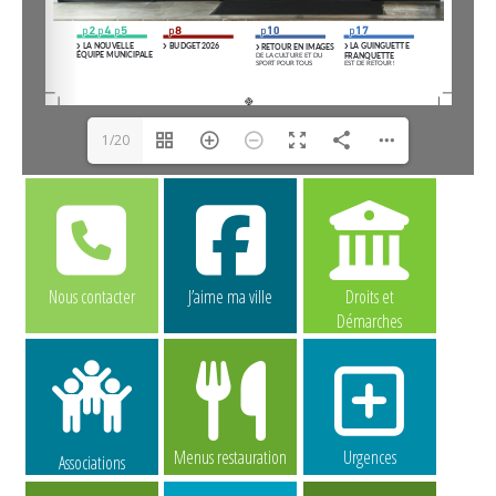
1/20
Nous contacter
J’aime ma ville
Droits et
Démarches
Menus restauration
Urgences
Associations