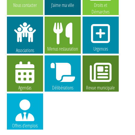
Nous contacter
J’aime ma ville
Droits et
Démarches
Menus restauration
Urgences
Associations
Agendas
Délibérations
Revue municipale
Offres d’emplois