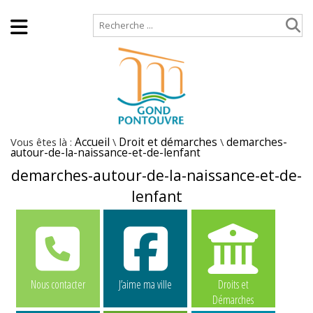
Accueil
Plan de site
Vous êtes là :
Accueil
\
Droit et démarches
\
demarches-
autour-de-la-naissance-et-de-lenfant
demarches-autour-de-la-naissance-et-de-
lenfant
Nous contacter
J’aime ma ville
Droits et
Démarches