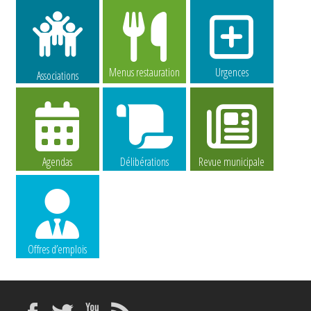
Menus restauration
Urgences
Associations
Agendas
Délibérations
Revue municipale
Offres d’emplois