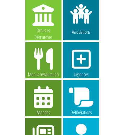
Droits et
Associations
Démarches
Menus restauration
Urgences
Agendas
Délibérations