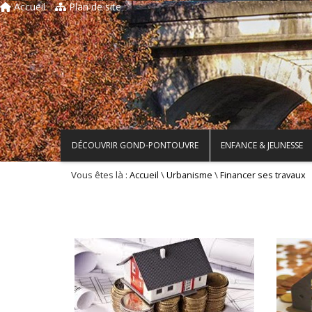
Accueil
Plan de site
DÉCOUVRIR GOND-PONTOUVRE
ENFANCE & JEUNESSE
Vous êtes là :
\
\
Accueil
Urbanisme
Financer ses travaux