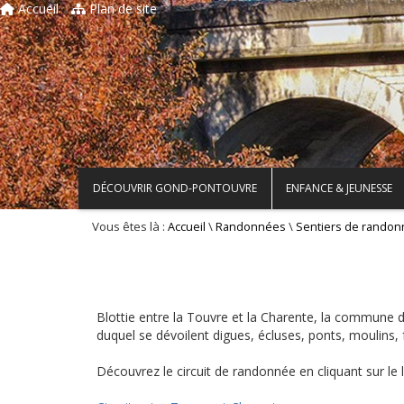
Accueil
Plan de site
DÉCOUVRIR GOND-PONTOUVRE
ENFANCE & JEUNESSE
Vous êtes là :
\
\
Accueil
Randonnées
Sentiers de rando
Blottie entre la Touvre et la Charente, la commune
duquel se dévoilent digues, écluses, ponts, moulins, f
Découvrez le circuit de randonnée en cliquant sur le l