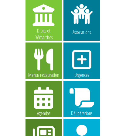
Droits et
Associations
Démarches
Menus restauration
Urgences
Agendas
Délibérations