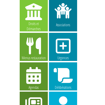
Droits et
Associations
Démarches
Menus restauration
Urgences
Agendas
Délibérations