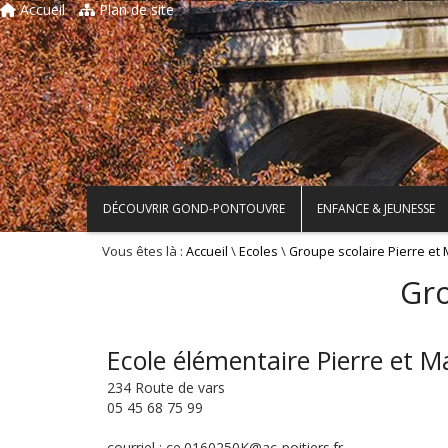
Accueil
Plan de site
DÉCOUVRIR GOND-PONTOUVRE
ENFANCE & JEUNESSE
Vous êtes là :
\
\
Accueil
Ecoles
Groupe scolaire Pierre et 
Gro
Ecole élémentaire Pierre et M
234 Route de vars
05 45 68 75 99
courriel : ce.0160250K@ac-poitiers.fr