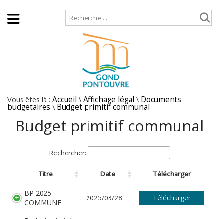
Accueil
Plan de site
Vous êtes là :
Accueil
\
Affichage légal
\
Documents
budgetaires
\
Budget primitif communal
Budget primitif communal
Rechercher:
Titre
Date
Télécharger
BP 2025
2025/03/28
Télécharger
COMMUNE