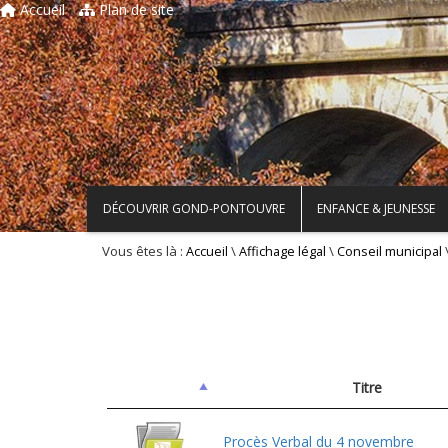
Accueil
Plan de site
DÉCOUVRIR GOND-PONTOUVRE
ENFANCE & JEUNESSE
Vous êtes là :
\
\
Accueil
Affichage légal
Conseil municipal
Titre
Procès Verbal du 4 novembre