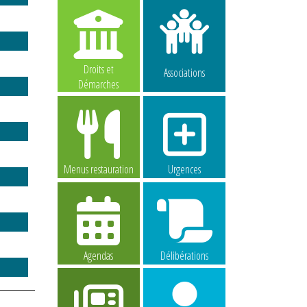
Droits et
Associations
Démarches
Menus restauration
Urgences
Agendas
Délibérations