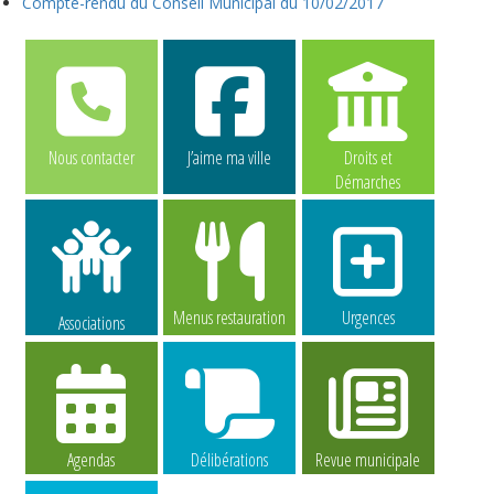
Compte-rendu du Conseil Municipal du 10/02/2017
Nous contacter
J’aime ma ville
Droits et
Démarches
Menus restauration
Urgences
Associations
Agendas
Délibérations
Revue municipale