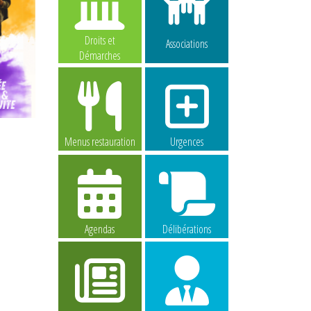
Droits et
Associations
Démarches
Menus restauration
Urgences
Agendas
Délibérations