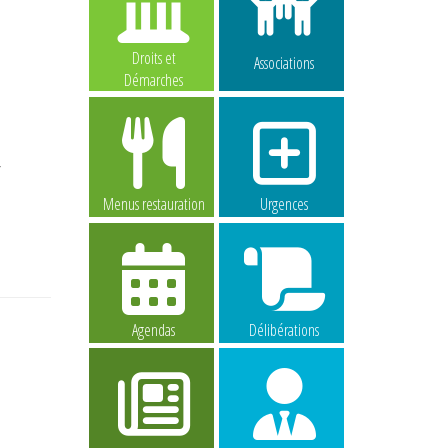
Droits et
Associations
Démarches
r
Menus restauration
Urgences
Agendas
Délibérations