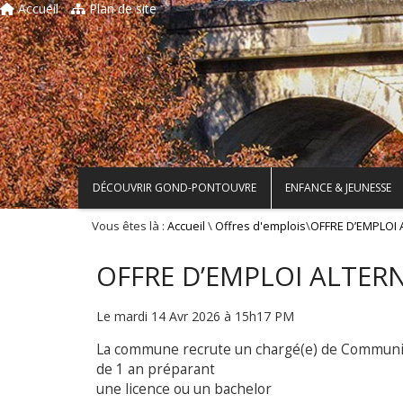
Accueil
Plan de site
DÉCOUVRIR GOND-PONTOUVRE
ENFANCE & JEUNESSE
Vous êtes là :
\
\
Accueil
Offres d'emplois
OFFRE D’EMPLOI
OFFRE D’EMPLOI ALTE
Le mardi 14 Avr 2026 à 15h17 PM
La commune recrute un chargé(e) de Communi
de 1 an préparant
une licence ou un bachelor