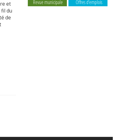
Revue municipale
Offres d’emplois
re et
fil du
té de
t