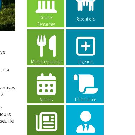
Droits et
Associations
Démarches
ive
Menus restauration
Urgences
 il a
s mises
 2
Agendas
Délibérations
e
oueurs
seul le