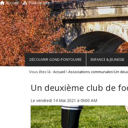
Accueil
Plan de site
DÉCOUVRIR GOND-PONTOUVRE
ENFANCE & JEUNESSE
Vous êtes là :
\
\
Accueil
Associations communales
Un deux
Un deuxième club de fo
Le vendredi 14 Mai 2021 à 0h00 AM