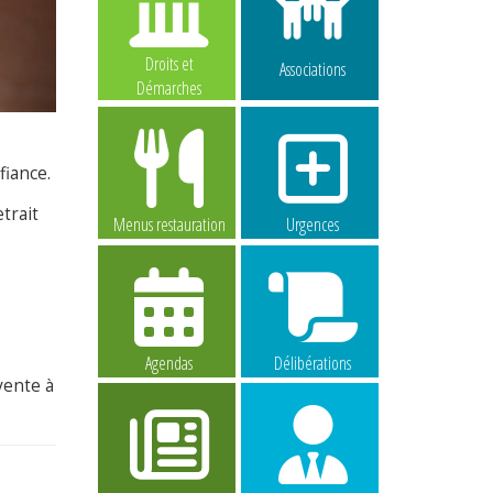
Droits et
Associations
Démarches
fiance.
trait
Menus restauration
Urgences
Agendas
Délibérations
vente à