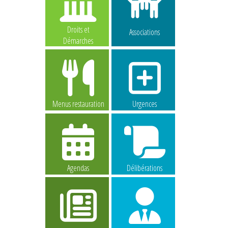
Droits et
Associations
Démarches
Menus restauration
Urgences
Agendas
Délibérations