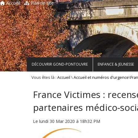
Accueil
Plan de site
DÉCOUVRIR GOND-PONTOUVRE
ENFANCE & JEUNESSE
Vous êtes là :
\
\
Accueil
Accueil et numéros d'urgence
Fra
France Victimes : recen
partenaires médico-soc
Le lundi 30 Mar 2020 à 18h32 PM