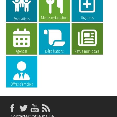
Menus restauration
Urgences
Associations
Agendas
Délibérations
Revue municipale
Offres d’emplois
Contacter votre mairie