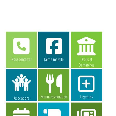
Nous contacter
J’aime ma ville
Droits et
Démarches
Menus restauration
Urgences
Associations